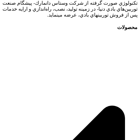
تكنولوژي صورت گرفته از شركت وستاس دانمارك- پيشگام صنعت
توربين‌هاي بادي دنيا- در زمينه توليد، نصب، راه‌اندازي و ارايه خدمات
پس از فروش توربينهاي بادي، عرضه مينمايد.
محصولات