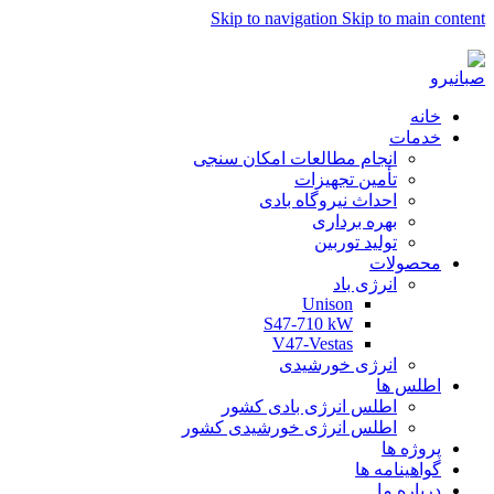
Skip to navigation
Skip to main content
به صبا نیرو خوش آمدید...
خانه
خدمات
انجام مطالعات امکان سنجی
تأمین تجهیزات
احداث نیروگاه بادی
بهره برداری
تولید توربین
محصولات
انرژی باد
Unison
S47-710 kW
V47-Vestas
انرژی خورشیدی
اطلس ها
اطلس انرژی بادی کشور
اطلس انرژی خورشیدی کشور
پروژه ها
گواهینامه ها
درباره ما