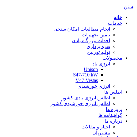
بستن
خانه
خدمات
انجام مطالعات امکان سنجی
تأمین تجهیزات
احداث نیروگاه بادی
بهره برداری
تولید توربین
محصولات
انرژی باد
Unison
S47-710 kW
V47-Vestas
انرژی خورشیدی
اطلس ها
اطلس انرژی بادی کشور
اطلس انرژی خورشیدی کشور
پروژه ها
گواهینامه ها
درباره ما
اخبار و مقالات
مشتریان