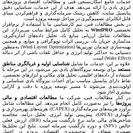
خدمات جامع امکان‌سنجی فنی و مطالعات اقتصادی پروژه‌های
انرژی بادی را ارائه می‌دهد. هدف از این خدمات، شناسایی دقیق
پتانسیل سایت، کاهش ریسک سرمایه‌گذاری و فراهم‌کردن مبنای
قابل اتکابرای تصمیم‌گیری در مراحل توسعه پروژه است.
در بخش مطالعات فنی، تیم کارشناسی ما با استفاده از نرم‌افزار
تخصصی
WindPRO
به تحلیل کامل شرایط سایت می‌پردازد. این
مطالعات شامل ارزیابی منابع باد، تحلیل داده‌های اندازه‌گیری،
مدلسازی جریان باد، بررسی اثرات توپوگرافی و موانع، و همچنین
بهینه‌سازی چیدمان توربین‌ها (Wind Layout Optimization) به‌منظور
دستیابی به حداکثر تولید انرژی و حداقل تلفات ناشی از اثر دنباله
(Wake Effect) است.
علاوه بر این، خدمات ما شامل
شناسایی اولیه و غربالگری مناطق
مستعد
برای توسعه نیروگاه‌های بادی نیز می‌شود. در این مرحله با
استفاده از داده‌های اقلیمی، تحلیل‌ های مکانی و ابزارهای تخصصی،
نقاط دارای پتانسیل مناسب برای احداث نیروگاه بادی شناسایی و
اولویت‌بندی می‌شوند تا مسیر توسعه پروژه با دقت و کارایی
بیشتری آغاز شود.
در کنار مطالعات فنی، شرکت ما
مطالعات اقتصادی و مالی
پروژه‌ها
را نیز به‌صورت کامل انجام می‌دهد. این مطالعات شامل
برآورد هزینه‌های سرمایه‌گذاری (CAPEX)، هزینه‌های بهره‌برداری و
نگهداری (OPEX)، پیش‌بینی تولید انرژی، تحلیل درآمد، محاسبه
شاخص‌های مالی مانند نرخ بازگشت سرمایه (IRR)، ارزش فعلی
خالص (NPV) و دوره بازگشت سرمایه است. نتایج این تحلیل‌ها
تصویری شفاف از توجیه‌پذیری اقتصادی پروژه در اختیار