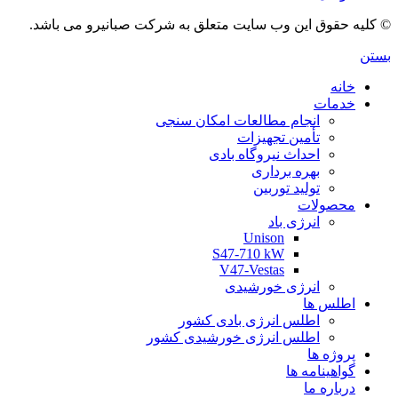
© کلیه حقوق این وب سایت متعلق به شرکت صبانیرو می باشد.
بستن
خانه
خدمات
انجام مطالعات امکان سنجی
تأمین تجهیزات
احداث نیروگاه بادی
بهره برداری
تولید توربین
محصولات
انرژی باد
Unison
S47-710 kW
V47-Vestas
انرژی خورشیدی
اطلس ها
اطلس انرژی بادی کشور
اطلس انرژی خورشیدی کشور
پروژه ها
گواهینامه ها
درباره ما