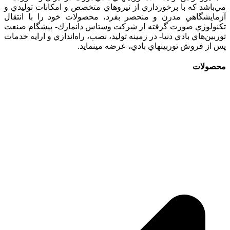
مي‌باشد كه با برخورداري از نيروهاي متخصص و امكانات توليدي و
آزمايشگاهي مدرن و منحصر بفرد، محصولات خود را با انتقال
تكنولوژي صورت گرفته از شركت وستاس دانمارك- پيشگام صنعت
توربين‌هاي بادي دنيا- در زمينه توليد، نصب، راه‌اندازي و ارايه خدمات
پس از فروش توربينهاي بادي، عرضه مينمايد.
محصولات