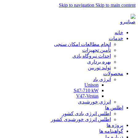
Skip to navigation
Skip to main content
به صبا نیرو خوش آمدید...
خانه
خدمات
انجام مطالعات امکان سنجی
تأمین تجهیزات
احداث نیروگاه بادی
بهره برداری
تولید توربین
محصولات
انرژی باد
Unison
S47-710 kW
V47-Vestas
انرژی خورشیدی
اطلس ها
اطلس انرژی بادی کشور
اطلس انرژی خورشیدی کشور
پروژه ها
گواهینامه ها
درباره ما