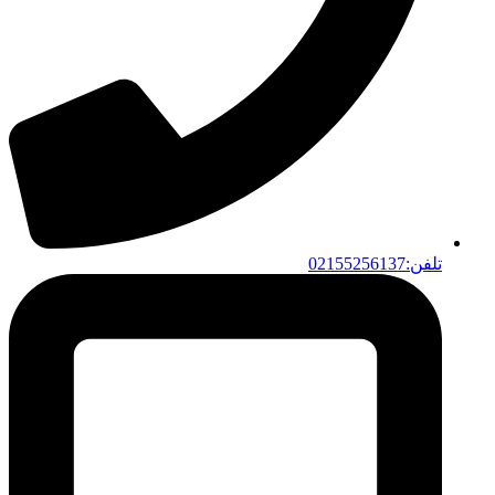
تلفن:02155256137