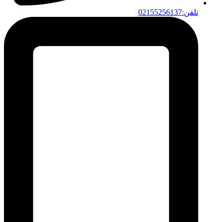
تلفن:02155256137