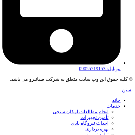
موبایل: 09055719153
© کلیه حقوق این وب سایت متعلق به شرکت صبانیرو می باشد.
بستن
خانه
خدمات
انجام مطالعات امکان سنجی
تأمین تجهیزات
احداث نیروگاه بادی
بهره برداری
تولید توربین