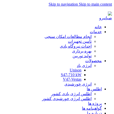
Skip to navigation
Skip to main content
به صبا نیرو خوش آمدید...
خانه
خدمات
انجام مطالعات امکان سنجی
تأمین تجهیزات
احداث نیروگاه بادی
بهره برداری
تولید توربین
محصولات
انرژی باد
Unison
S47-710 kW
V47-Vestas
انرژی خورشیدی
اطلس ها
اطلس انرژی بادی کشور
اطلس انرژی خورشیدی کشور
پروژه ها
گواهینامه ها
درباره ما