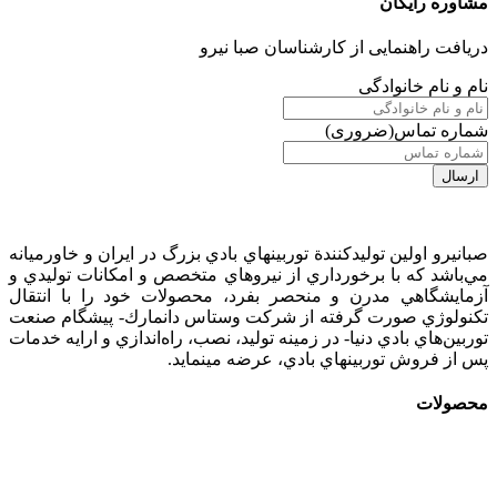
مشاوره رایگان
دریافت راهنمایی از کارشناسان صبا نیرو
نام و نام خانوادگی
شماره تماس
(ضروری)
صبانيرو اولين توليدكنندة توربينهاي بادي بزرگ در ايران و خاورميانه
مي‌باشد كه با برخورداري از نيروهاي متخصص و امكانات توليدي و
آزمايشگاهي مدرن و منحصر بفرد، محصولات خود را با انتقال
تكنولوژي صورت گرفته از شركت وستاس دانمارك- پيشگام صنعت
توربين‌هاي بادي دنيا- در زمينه توليد، نصب، راه‌اندازي و ارايه خدمات
پس از فروش توربينهاي بادي، عرضه مينمايد.
محصولات