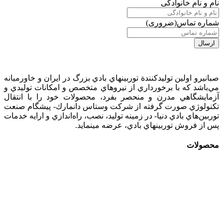
نام و نام خانوادگی
شماره تماس
(ضروری)
صبانيرو اولين توليدكنندة توربينهاي بادي بزرگ در ايران و خاورميانه
مي‌باشد كه با برخورداري از نيروهاي متخصص و امكانات توليدي و
آزمايشگاهي مدرن و منحصر بفرد، محصولات خود را با انتقال
تكنولوژي صورت گرفته از شركت وستاس دانمارك- پيشگام صنعت
توربين‌هاي بادي دنيا- در زمينه توليد، نصب، راه‌اندازي و ارايه خدمات
پس از فروش توربينهاي بادي، عرضه مينمايد.
محصولات