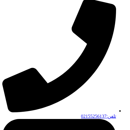
تلفن:02155256137