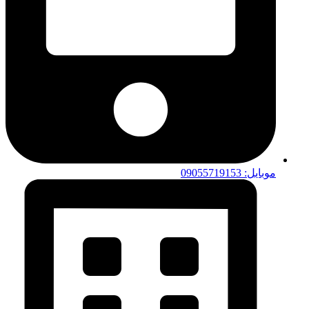
موبایل: 09055719153