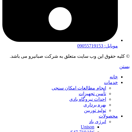
موبایل: 09055719153
© کلیه حقوق این وب سایت متعلق به شرکت صبانیرو می باشد.
بستن
خانه
خدمات
انجام مطالعات امکان سنجی
تأمین تجهیزات
احداث نیروگاه بادی
بهره برداری
تولید توربین
محصولات
انرژی باد
Unison