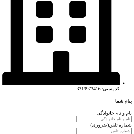
کد پستی: 3319973416
پیام شما
نام و نام خانوادگی
شماره تلفن
(ضروری)