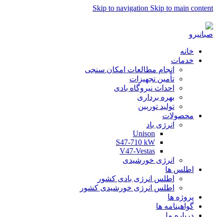
Skip to navigation
Skip to main content
به صبا نیرو خوش آمدید...
خانه
خدمات
انجام مطالعات امکان سنجی
تأمین تجهیزات
احداث نیروگاه بادی
بهره برداری
تولید توربین
محصولات
انرژی باد
Unison
S47-710 kW
V47-Vestas
انرژی خورشیدی
اطلس ها
اطلس انرژی بادی کشور
اطلس انرژی خورشیدی کشور
پروژه ها
گواهینامه ها
درباره ما