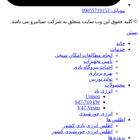
موبایل: 09055719153
© کلیه حقوق این وب سایت متعلق به شرکت صبانیرو می باشد.
بستن
خانه
خدمات
انجام مطالعات امکان سنجی
تأمین تجهیزات
احداث نیروگاه بادی
بهره برداری
تولید توربین
محصولات
انرژی باد
Unison
S47-710 kW
V47-Vestas
انرژی خورشیدی
اطلس ها
اطلس انرژی بادی کشور
اطلس انرژی خورشیدی کشور
پروژه ها