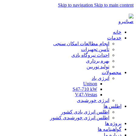
Skip to navigation
Skip to main content
به صبا نیرو خوش آمدید...
خانه
خدمات
انجام مطالعات امکان سنجی
تأمین تجهیزات
احداث نیروگاه بادی
بهره برداری
تولید توربین
محصولات
انرژی باد
Unison
S47-710 kW
V47-Vestas
انرژی خورشیدی
اطلس ها
اطلس انرژی بادی کشور
اطلس انرژی خورشیدی کشور
پروژه ها
گواهینامه ها
درباره ما