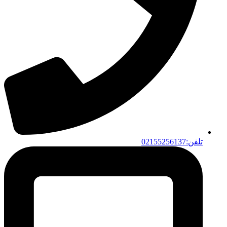
تلفن:02155256137