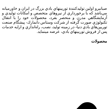
صبانيرو اولين توليدكنندة توربينهاي بادي بزرگ در ايران و خاورميانه
مي‌باشد كه با برخورداري از نيروهاي متخصص و امكانات توليدي و
آزمايشگاهي مدرن و منحصر بفرد، محصولات خود را با انتقال
تكنولوژي صورت گرفته از شركت وستاس دانمارك- پيشگام صنعت
توربين‌هاي بادي دنيا- در زمينه توليد، نصب، راه‌اندازي و ارايه خدمات
پس از فروش توربينهاي بادي، عرضه مينمايد.
محصولات