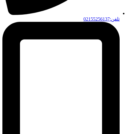
تلفن:02155256137