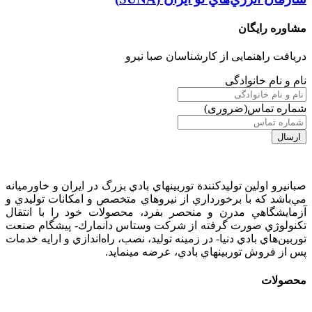
مشاوره رایگان
دریافت راهنمایی از کارشناسان صبا نیرو
نام و نام خانوادگی
شماره تماس
(ضروری)
صبانيرو اولين توليدكنندة توربينهاي بادي بزرگ در ايران و خاورميانه
مي‌باشد كه با برخورداري از نيروهاي متخصص و امكانات توليدي و
آزمايشگاهي مدرن و منحصر بفرد، محصولات خود را با انتقال
تكنولوژي صورت گرفته از شركت وستاس دانمارك- پيشگام صنعت
توربين‌هاي بادي دنيا- در زمينه توليد، نصب، راه‌اندازي و ارايه خدمات
پس از فروش توربينهاي بادي، عرضه مينمايد.
محصولات