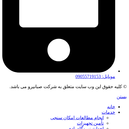
موبایل: 09055719153
© کلیه حقوق این وب سایت متعلق به شرکت صبانیرو می باشد.
بستن
خانه
خدمات
انجام مطالعات امکان سنجی
تأمین تجهیزات
احداث نیروگاه بادی