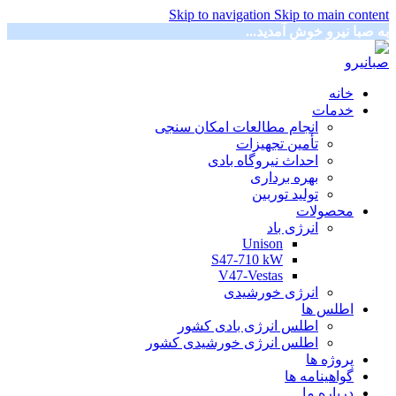
Skip to navigation
Skip to main content
به صبا نیرو خوش آمدید...
خانه
خدمات
انجام مطالعات امکان سنجی
تأمین تجهیزات
احداث نیروگاه بادی
بهره برداری
تولید توربین
محصولات
انرژی باد
Unison
S47-710 kW
V47-Vestas
انرژی خورشیدی
اطلس ها
اطلس انرژی بادی کشور
اطلس انرژی خورشیدی کشور
پروژه ها
گواهینامه ها
درباره ما